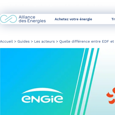
Skip
L’allié de vos stratégies énergétiques à 360° pour les profession
to
Content
Achetez votre énergie
T
Accueil
Guides
Les acteurs
Quelle différence entre EDF et