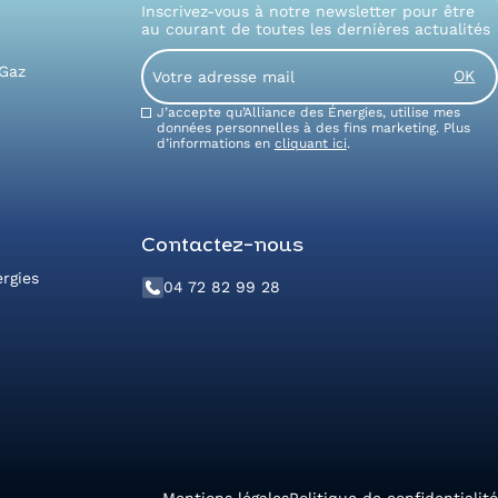
Inscrivez-vous à notre newsletter pour être
au courant de toutes les dernières actualités
Email
 Gaz
Consent
J’accepte qu’Alliance des Énergies, utilise mes
données personnelles à des fins marketing. Plus
d’informations en
cliquant ici
.
Contactez-nous
ergies
04 72 82 99 28
Mentions légales
Politique de confidentialité