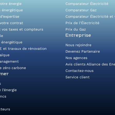
otre énergie
Comparateur Électricité
n énergétique
Comparateur Gaz
d’expertise
Comparateur Électricité et
votre contrat
Prix de l’Électricité
z vos taxes et compteurs
Prix du Gaz
Entreprise
ie
é énergétique
Nous rejoindre
E et travaux de rénovation
Devenez Partenaire
taïque
Nos agences
anagement
Avis clients Alliance des En
e zéro carbone
Contactez-nous
rmer
Service client
s
 l’énergie
ancs
cteurs