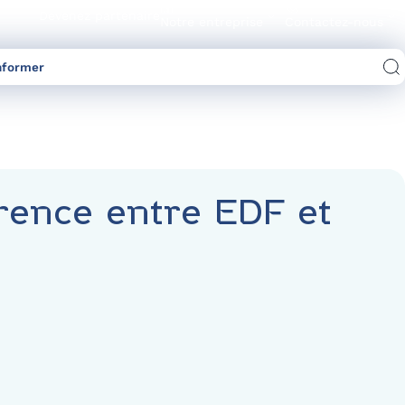
Devenez partenaire
Notre entreprise
Contactez-nous
nformer
Comparez les offres d’électricité/gaz
érence entre EDF et