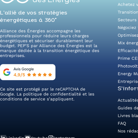
Achetez v
Transitio
L’allié de vos stratégies
Secteurs 
énergétiques à 360°
Négociez 
Alliance des Énergies accompagne les
Optimise
professionnels pour réduire leurs charges
énergétiques et sécuriser durablement leur
Mix énerg
budget. PEP’S par Alliance des Énergies est la
marque dédiée à la transition énergétique des
Efficacit
entreprises.
Prime CE
Photovol
Energy M
Entrepris
S’info
Ce site est protégé par le reCAPTCHA de
Google. La
politique de confidentialité
et les
conditions de service
s’appliquent.
Actualité
Guides de
Livres bl
FAQ
Nos réda
Linkedin
Youtube
Instagram