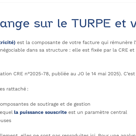
hange sur le TURPE et 
tricité)
est la composante de votre facture qui rémunère l’
 négociable dans sa structure : elle est fixée par la CRE e
ation CRE n°2025-78, publiée au JO le 14 mai 2025). C’est
tes rattaché :
composantes de soutirage et de gestion
lequel
la puissance souscrite
est un paramètre central
reuses
ement, elles ne sont pas reproduites ici. Pour une analyse s