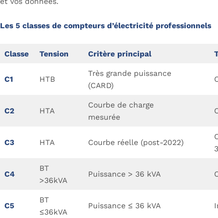
et vos données.
Les 5 classes de compteurs d’électricité professionnels
Classe
Tension
Critère principal
Très grande puissance
C1
HTB
(CARD)
Courbe de charge
C2
HTA
mesurée
C3
HTA
Courbe réelle (post-2022)
BT
C4
Puissance > 36 kVA
>36kVA
BT
C5
Puissance ≤ 36 kVA
I
≤36kVA