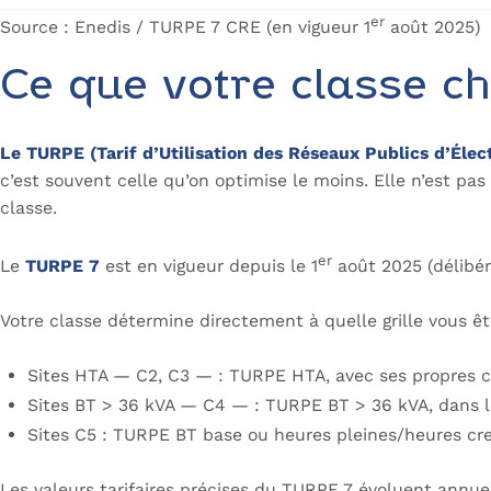
er
Source : Enedis / TURPE 7 CRE (en vigueur 1
août 2025)
Ce que votre classe c
Le TURPE (Tarif d’Utilisation des Réseaux Publics d’Élec
c’est souvent celle qu’on optimise le moins. Elle n’est pas
classe.
er
Le
TURPE 7
est en vigueur depuis le 1
août 2025 (délibér
Votre classe détermine directement à quelle grille vous ê
Sites HTA — C2, C3 — : TURPE HTA, avec ses propres 
Sites BT > 36 kVA — C4 — : TURPE BT > 36 kVA, dans 
Sites C5 : TURPE BT base ou heures pleines/heures c
Les valeurs tarifaires précises du TURPE 7 évoluent annuell