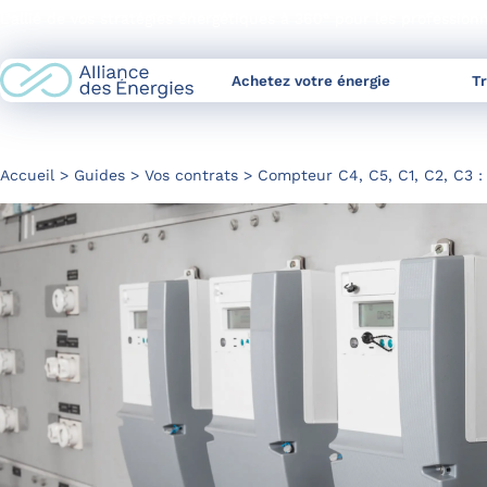
Skip
L’allié de vos stratégies énergétiques à 360° pour les profession
to
Content
Achetez votre énergie
T
Accueil
Guides
Vos contrats
Compteur C4, C5, C1, C2, C3 :