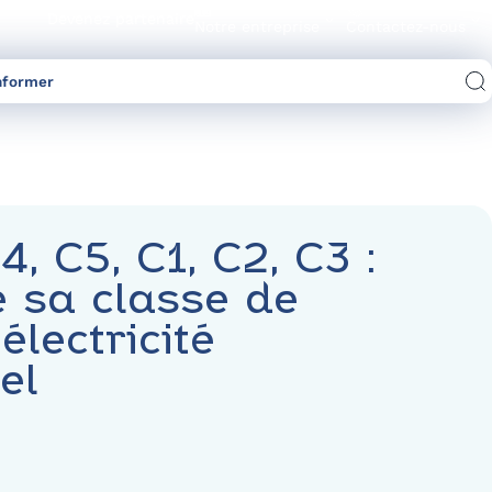
Devenez partenaire
Notre entreprise
Contactez-nous
nformer
Comparez les offres d’électricité/gaz
, C5, C1, C2, C3 :
 sa classe de
lectricité
nel