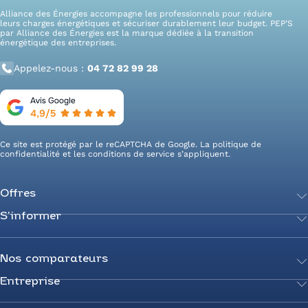
Alliance des Énergies accompagne les professionnels pour réduire
leurs charges énergétiques et sécuriser durablement leur budget. PEP’S
par Alliance des Énergies est la marque dédiée à la transition
énergétique des entreprises.
Appelez-nous :
04 72 82 99 28
Ce site est protégé par le reCAPTCHA de Google. La
politique de
confidentialité
et les
conditions de service
s’appliquent.
Offres
S’informer
Achetez votre énergie
Transition énergétique
Actualités
Secteurs d’expertise
Guides de l’énergie
Nos comparateurs
Négociez votre contrat
Livres blancs
Entreprise
Comparateur Électricité
Optimisez vos taxes et compteurs
FAQ
Comparateur Gaz
Mix énergie
Nous rejoindre