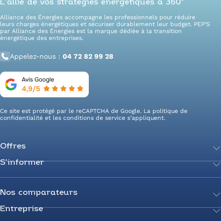
L’allié de vos stratégies énergétiques à 360°
Alliance des Énergies accompagne les professionnels pour réduire
leurs charges énergétiques et sécuriser durablement leur budget. PEP’S
par Alliance des Énergies est la marque dédiée à la transition
énergétique des entreprises.
Appelez-nous :
04 72 82 99 28
Ce site est protégé par le reCAPTCHA de Google. La
politique de
confidentialité
et les
conditions de service
s’appliquent.
Offres
S’informer
Achetez votre énergie
Transition énergétique
Actualités
Secteurs d’expertise
Guides de l’énergie
Nos comparateurs
Négociez votre contrat
Livres blancs
Entreprise
Comparateur Électricité
Optimisez vos taxes et compteurs
FAQ