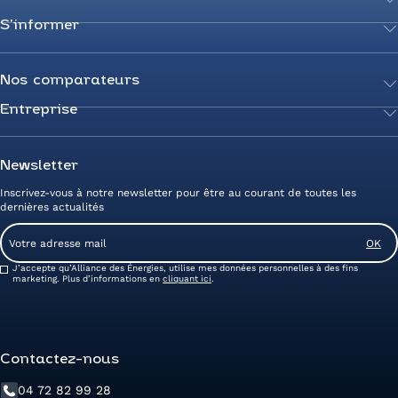
S’informer
Achetez votre énergie
Transition énergétique
Actualités
Secteurs d’expertise
Guides de l’énergie
Nos comparateurs
Négociez votre contrat
Livres blancs
Entreprise
Comparateur Électricité
Optimisez vos taxes et compteurs
FAQ
Comparateur Gaz
Mix énergie
Nous rejoindre
Nos rédacteurs
Comparateur Électricité et Gaz
Efficacité énergétique
Devenez Partenaire
Newsletter
Prix de l’Électricité
Prime CEE et travaux de rénovation
Nos agences
Inscrivez-vous à notre newsletter pour être au courant de toutes les
Prix du Gaz
Photovoltaïque
Avis clients Alliance des Energies
dernières actualités
Energy Management
Contactez-nous
Email
Entreprise zéro carbone
Service client
Consent
J’accepte qu’Alliance des Énergies, utilise mes données personnelles à des fins
marketing. Plus d’informations en
cliquant ici
.
Contactez-nous
04 72 82 99 28