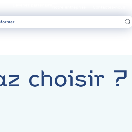
Devenez partenaire
Notre entreprise
Contactez-nous
nformer
Comparez les offres d’électricité/gaz
z choisir ?