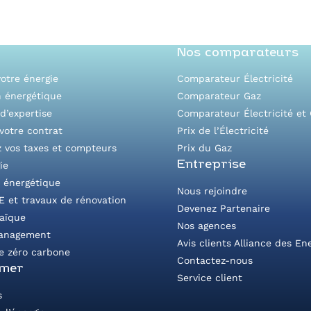
Plus d’informations
Nos comparateurs
otre énergie
Comparateur Électricité
n énergétique
Comparateur Gaz
d’expertise
Comparateur Électricité et
votre contrat
Prix de l’Électricité
z vos taxes et compteurs
Prix du Gaz
Entreprise
ie
é énergétique
Nous rejoindre
E et travaux de rénovation
Devenez Partenaire
taïque
Nos agences
anagement
Avis clients Alliance des En
e zéro carbone
Contactez-nous
rmer
Service client
s