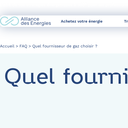
Skip
L’allié de vos stratégies énergétiques à 360° pour les profession
to
Content
Achetez votre énergie
T
Accueil
FAQ
Quel fournisseur de gaz choisir ?
Quel fourn